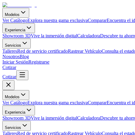
Modelos
Ver Catálogo
Explora nuestra gama exclusiva
Comparar
Encuentra el id
Experiencia
Showroom 3D
Vive la inmersión digital
Calculadora
Descubre tu ahorro
Servicios
Talleres
Red de servicio certificado
Rastrear Vehículo
Consulta el estad
Nosotros
Blog
Iniciar Sesión
Registrarse
Cotizar
Cotizar
Modelos
Ver Catálogo
Explora nuestra gama exclusiva
Comparar
Encuentra el id
Experiencia
Showroom 3D
Vive la inmersión digital
Calculadora
Descubre tu ahorro
Servicios
Talleres
Red de servicio certificado
Rastrear Vehículo
Consulta el estad