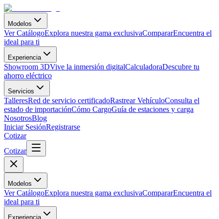
Modelos
Ver Catálogo
Explora nuestra gama exclusiva
Comparar
Encuentra el
ideal para ti
Experiencia
Showroom 3D
Vive la inmersión digital
Calculadora
Descubre tu
ahorro eléctrico
Servicios
Talleres
Red de servicio certificado
Rastrear Vehículo
Consulta el
estado de importación
Cómo Cargo
Guía de estaciones y carga
Nosotros
Blog
Iniciar Sesión
Registrarse
Cotizar
Cotizar
Modelos
Ver Catálogo
Explora nuestra gama exclusiva
Comparar
Encuentra el
ideal para ti
Experiencia