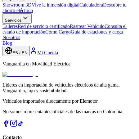
Showroom 3D
Vive la inmersión digital
Calculadora
Descubre tu
ahorro eléctrico
Servicios
Talleres
Red de servicio certificado
Rastrear Vehículo
Consulta el
estado de importación
Cómo Cargo
Guía de estaciones y carga
Nosotros
Blog
Mi Cuenta
ES / EN
Vanguardia en Movilidad Eléctrica
Líderes en importación de vehículos eléctricos de alta gama.
Vanguardia, lujo y sostenibilidad.
Vehículos importados directamente por Elemotor.
No somos representantes oficiales de las marcas en Colombia.
Contacto