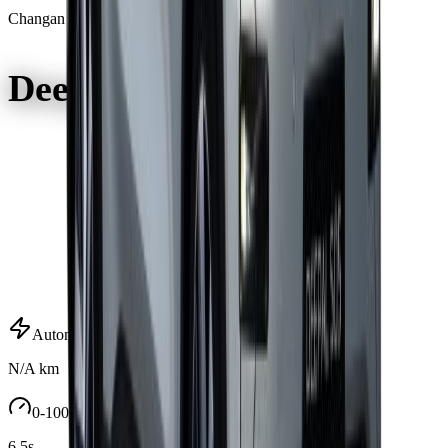
Changan
Deepal S05 Ultra
Autonomía
N/A
km
0-100 km/h
6.5
s