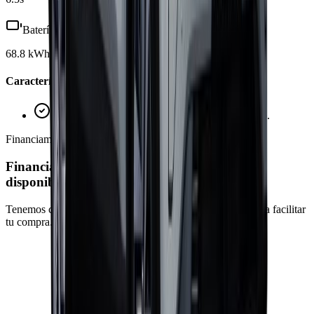
Batería
68.8
kWh
Características Destacadas
Tecnología de vanguardia y diseño aerodinámico.
Financiamiento
Financiamiento
disponible
Tenemos convenios con los principales bancos del país para facilitar
tu compra. Tasas competitivas y plazos flexibles.