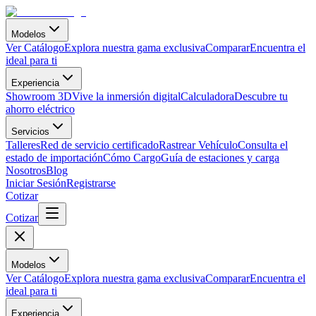
Modelos
Ver Catálogo
Explora nuestra gama exclusiva
Comparar
Encuentra el
ideal para ti
Experiencia
Showroom 3D
Vive la inmersión digital
Calculadora
Descubre tu
ahorro eléctrico
Servicios
Talleres
Red de servicio certificado
Rastrear Vehículo
Consulta el
estado de importación
Cómo Cargo
Guía de estaciones y carga
Nosotros
Blog
Iniciar Sesión
Registrarse
Cotizar
Cotizar
Modelos
Ver Catálogo
Explora nuestra gama exclusiva
Comparar
Encuentra el
ideal para ti
Experiencia