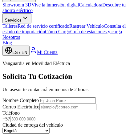
Showroom 3D
Vive la inmersión digital
Calculadora
Descubre tu
ahorro eléctrico
Servicios
Talleres
Red de servicio certificado
Rastrear Vehículo
Consulta el
estado de importación
Cómo Cargo
Guía de estaciones y carga
Nosotros
Blog
Mi Cuenta
ES / EN
Vanguardia en Movilidad Eléctrica
Solicita Tu Cotización
Un asesor te contactará en menos de 2 horas
Nombre Completo
Correo Electrónico
Teléfono
+57
Ciudad de entrega del vehículo