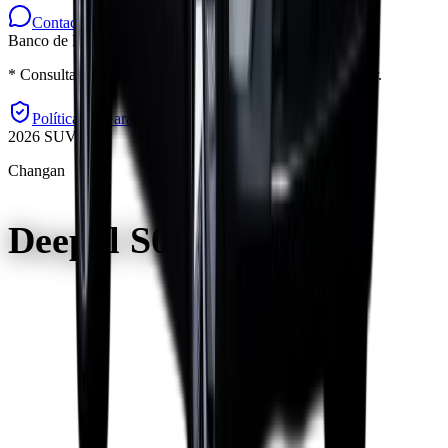
Contactar un asesor
Banco de Bogotá
Bancolombia
Sufi
BBVA
* Consulta condiciones y requisitos con tu asesor Elemotor.
Política de Garantía
2026
SUV
Changan
Deepal S05 Ultra