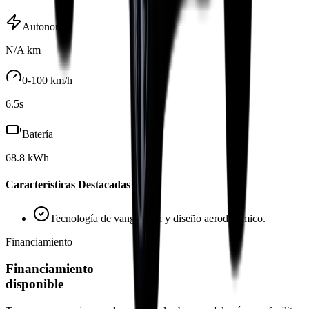
Autonomía
N/A
km
0-100 km/h
6.5
s
Batería
68.8
kWh
Características Destacadas
Tecnología de vanguardia y diseño aerodinámico.
Financiamiento
Financiamiento
disponible